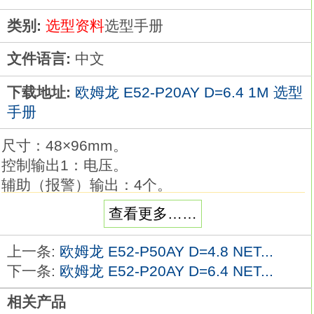
类别:
选型资料
选型手册
文件语言:
中文
下载地址:
欧姆龙 E52-P20AY D=6.4 1M 选型
手册
尺寸：48×96mm。
控制输出1：电压。
辅助（报警）输出：4个。
传送输出：有。
查看更多……
事件输入：4个。
通信：RS-485。
上一条:
欧姆龙 E52-P50AY D=4.8 NET...
断线检测：2个。
下一条:
欧姆龙 E52-P20AY D=6.4 NET...
电源电压：AC100～240V。
相关产品
E5□C系列的程序型产品新上市。