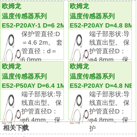
最大256段的程序容量，
欧姆龙
欧姆龙
支持多种应用程序。
温度传感器系列
温度传感器系列
可设定最多8个程序(模式)×32段(步)的程序
E52-P20AY-1 D=6 2M
E52-P20AY D=4.8 8M
E52-P20AY D=6.4 1M
保护管直径:D
端子部形状:导
采用高25mm(E5AC-T)、18mm(E5AC-T)的PV
＝4.6 2m。 套
线直出型。 保
显示(白色)，
管直径：d＝
护管直径D：
提高可视性。
6.0mm。
φ4.8mm。 保
不仅在本体的顶面上，在正面上也配备了工具
欧姆龙
欧姆龙
护
端口，
温度传感器系列
温度传感器系列
使用通信转换电缆(另售)与计算机相连后，
E52-P50AY D=6.4 1M
E52-P20AY D=4.8 NE
无需电源接线即可设定。
端子部形状:导
端子部形状:导
也可通过CX-Thermo(另售)轻松设定。
线直出型。 保
线直出型。 保
实现50ms的高速采样。
护管直径D：
护管直径D：
带辅助输出(4点)、事件输入(最大6点)、传送输
φ6.4mm。 保
φ4.8mm。 保
出，
相关下载
护
护
支持各种应用程序。