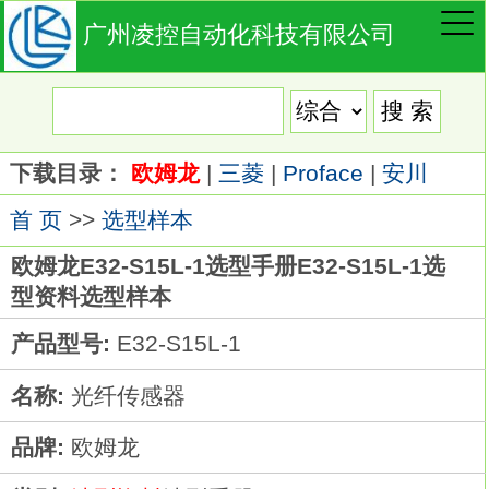
广州凌控自动化科技有限公司
下载目录：
欧姆龙
|
三菱
|
Proface
|
安川
首 页
>>
选型样本
欧姆龙E32-S15L-1选型手册E32-S15L-1选
型资料选型样本
产品型号:
E32-S15L-1
名称:
光纤传感器
品牌:
欧姆龙