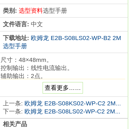
类别:
选型资料
选型手册
文件语言:
中文
下载地址:
欧姆龙 E2B-S08LS02-WP-B2 2M
选型手册
尺寸：48×48mm。
控制输出：线性电流输出。
辅助输出：2点。
通信：--。
查看更多……
加热器断线：--。
事件输入：--。
上一条:
欧姆龙 E2B-S08KS02-WP-C2 2M...
电源电压：AC/DC24V。
下一条:
欧姆龙 E2B-S08LS02-WP-C2 2M...
白色大字体PV显示，读数更为容易，选型、设
相关产品
定及操作更为简捷，