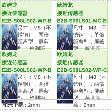
多组输入/输出，功能齐全，性能更强、功能更
欧姆龙
欧姆龙
完善，应用范围更为广泛。
接近传感器
接近传感器
高达15.2mm的白色PV显示字体，大幅提升读
E2B-S08LS02-WP-B1 2M
E2B-S08LS01-MC-B1
数的可视性
E2B-S08LS02-WP-B2 2M
尺寸：M8（不
尺寸：M8（不
仅48×48mm(C型)小巧机身上搭载5个按键，
锈钢），两倍
锈钢），单倍
实现与48×96mm(E型)机型同样简便的操作。
距离型，屏蔽
距离型，屏蔽
50ms高速采样周期。
型。 检测距
型。 检测距
机体小巧(进深仅60mm)。种类：可插拔式。
欧姆龙
欧姆龙
离：2mm
离：1.5
尺寸：48×96mm。
接近传感器
接近传感器
控制输出1：电压输出。
E2B-S08LS02-WP-B2 2M
E2B-S08LS02-WP-C2
控制输出2：继电器输出。
尺寸：M8（不
尺寸：M8（不
辅助输出：2点。
锈钢），两倍
锈钢），两倍
通信：--。
距离型，屏蔽
距离型，屏蔽
加热器断线：--。
型。 检测距
型。 检测距
事件输入：--。
相关下载
离：2mm
离：2mm
电源电压：AC/DC24V。