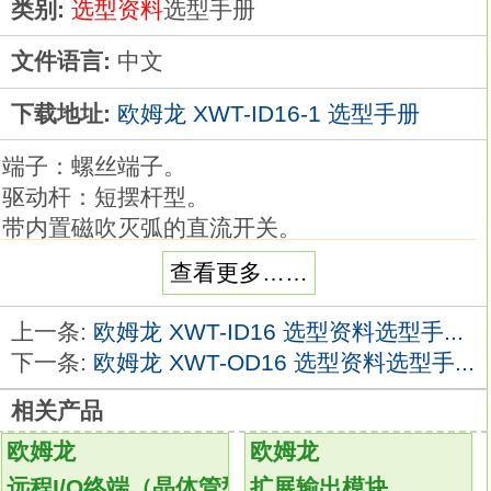
类别:
选型资料
选型手册
文件语言:
中文
下载地址:
欧姆龙 XWT-ID16-1 选型手册
端子：螺丝端子。
驱动杆：短摆杆型。
带内置磁吹灭弧的直流开关。
在接点机构放入一个可偏转电弧的小型永久磁
查看更多……
铁，以有效消除它。
形状和安装步骤与Z型标准开关相同。形状：
上一条:
欧姆龙 XWT-ID16 选型资料选型手...
DIP直端子。
下一条:
欧姆龙 XWT-OD16 选型资料选型手...
极数：50。
相关产品
极性导杆数：2。
最小包装单位：30个。
欧姆龙
欧姆龙
印刷基板连接器的核心、 MIL规格标准品。
远程I/O终端（晶体管型）
扩展输出模块