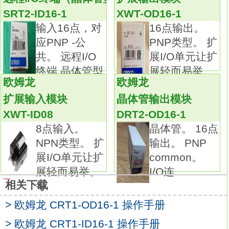
通过采用新型生产力设计，高可靠性与低价格
SRT2-ID16-1
XWT-OD16-1
的同步实现
XWT-ID16-1
输入16点，对
16点输出。
备有便于省空间封装的盒型插头（ XG4C）。
应PNP -公
PNP类型。 扩
备有可进行中继使用的压接型插头（
共。 远程I/O
展I/O单元让扩
XG4E）。
终端 晶体管型
展轻而易举。
将本公司的散线压接型连接器（ XG5）特有插
欧姆龙
欧姆龙
头（ XG8）与PCB型。
扩展输入模块
晶体管输出模块
（ XG2）组合使用可实现种类丰富的各种封
XWT-ID08
DRT2-OD16-1
装。
8点输入。
晶体管。 16点
适用本公司自己开发的简易锁定摆杆可以使特
NPN类型。 扩
输出。 PNP
有插头（ XG8）和，
展I/O单元让扩
common。
盒型插头（ XG4C）也能够进行锁定。
展轻而易举。
I/O连
MIL规格（ MIL-C-83503）标准。
相关下载
每
标准品符合UL规格（ File No. E103202）认证
> 欧姆龙 CRT1-OD16-1 操作手册
产品。电缆类型：标准电缆（无极性）。
电缆引出方向：直线型。
> 欧姆龙 CRT1-ID16-1 操作手册