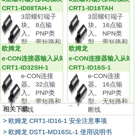
输出应答时间（OFF延迟）：0.3ms以下。
CRT1-ID08TAH-1
CRT1-ID16TAH
每回路公用的点数：16点(1回路)。
3层螺钉端子
3层螺钉端子
外部供应电源容量：DC12-48V 80mA以上。
块。 8点输
块。 16点输
一般接受行程开关、限位开关等输入的开关量
入。 PNP类
入。 NPN类
信号。
型。 带短路和
型。 带短路和
输入接线端子是PLC与外部传感器负载转换信
欧姆龙
欧姆龙
断线检测
断线检
号的端口。
e-CON连接器输入从站模块
e-CON连接器输入从站
输入接线，一般指外部传感器与输入端口的接
CRT1-ID32SH-1
CRT1-ID16S-1
线。
e-CON连接
e-CON连接
输入器件可以是任何无源的触点或集电极开路
器。 32点输
器。 16点输
的NPN管。
入。 PNP类
入。 PNP类
输入器件接通时，输入端接通，输入线路闭
型。 带短路和
型。 无短路和
合，
相关下载
断线
断线
同时输入指示的发光二极管亮。
> 欧姆龙 CRT1-ID16-1 安全注意事项
开关量主要指开入量和开出量，是指一个装置
所带的辅助点，
> 欧姆龙 DST1-MD16SL-1 使用说明书