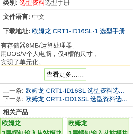
类别:
选型资料
选型手册
文件语言:
中文
下载地址:
欧姆龙 CRT1-ID16SL-1 选型手册
有存储器8MB/运算处理器。
用DOS/V个人电脑，仅4槽的尺寸，
实现了单元化。
不担能对控制系统情报进行管理，
查看更多……
而且还能轻松处理管理系统的情报。
与PC一体化；使硬盘驱动单元化；
上一条:
欧姆龙 CRT1-ID16SL 选型资料选...
丰富的外围设备；基本规格为DOS/V。输出点
下一条:
欧姆龙 CRT1-OD16SL 选型资料选...
数：32点。
相关产品
最大开闭能力：DC12-48V(2.4A/单元)。
最小开闭能力：-
CRT1-ID16SL-1
欧姆龙
欧姆龙
输出应答时间（ON延迟）：0.2ms以下。
3层螺钉输入从站模块
3层螺钉输入从站模块