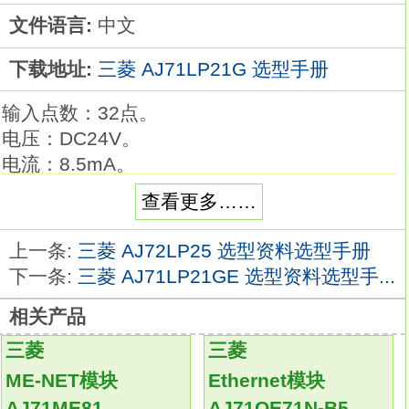
文件语言:
中文
下载地址:
三菱 AJ71LP21G 选型手册
输入点数：32点。
电压：DC24V。
电流：8.5mA。
应答时间：10ms。
查看更多……
32点/个公共端。
正/负极共用。
上一条:
三菱 AJ72LP25 选型资料选型手册
38点端子台。
下一条:
三菱 AJ71LP21GE 选型资料选型手...
系统程序存储器用以存放系统程序，
相关产品
包括管理程序，监控程序以及对用户程序做编
译处理的解释编译程序。
三菱
三菱
由只读存储器组成。厂家使用的，内容不可更
ME-NET模块
Ethernet模块
改，断电不消失。
AJ71ME81
AJ71QE71N-B5