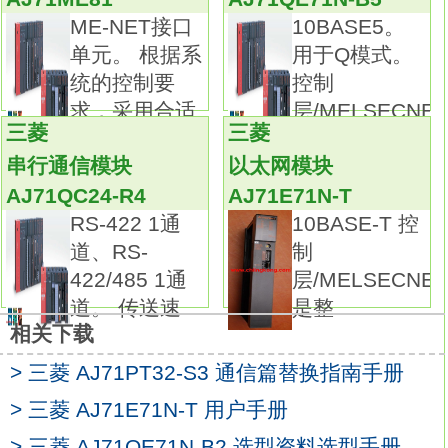
PLC的选型 随着PLC技术的发展，PLC产品的
ME-NET接口
10BASE5。
种类越来越多，
单元。 根据系
用于Q模式。
功能日趋完善，其应用也越来越广泛
统的控制要
控制
AJ71LP21G
求，采用合适
层/MELSECNET
不同系列不同型号的PLC其性能各有不同，适
三菱
三菱
的设计方
用场合也各有侧重，
串行通信模块
以太网模块
价格上也有较大差异。因此PLC选型时，
AJ71QC24-R4
AJ71E71N-T
在满足控制要求的前提下，
RS-422 1通
10BASE-T 控
应考虑最佳的性能价格比，合理选择PLC。
道、RS-
制
每次扫描过程。集中对输入信号进行采样。集
422/485 1通
层/MELSECNE
中对输出信号进行刷新。
道。 传送速
是整
输入刷新过程。当输入端口关闭时，
相关下载
程序在进行执行阶段时，输入端有新状态，新
状态不能被读入。
> 三菱 AJ71PT32-S3 通信篇替换指南手册
只有程序进行下一次扫描时，新状态才被读
> 三菱 AJ71E71N-T 用户手册
入。
> 三菱 AJ71QE71N-B2 选型资料选型手册