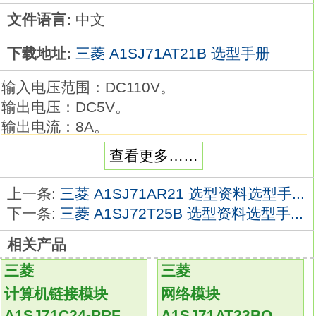
文件语言:
中文
下载地址:
三菱 A1SJ71AT21B 选型手册
输入电压范围：DC110V。
输出电压：DC5V。
输出电流：8A。
I/O点数是PLC的一项重要指标。
查看更多……
合理选择I/O点数既可使系统满足控制要求，
又可使系统总投资最低。
上一条:
三菱 A1SJ71AR21 选型资料选型手...
PLC的输入输出点数和种类应根据被控对象所
下一条:
三菱 A1SJ72T25B 选型资料选型手...
需控制的模拟量、开关量等输入/输出设备情况
相关产品
来确定，
一般一个输入/输出元件要占用一个输入/输出点
三菱
三菱
A1SJ71AT21B
计算机链接模块
网络模块
考虑到今后的调整和扩充，
A1SJ71C24-PRF
A1SJ71AT23BQ