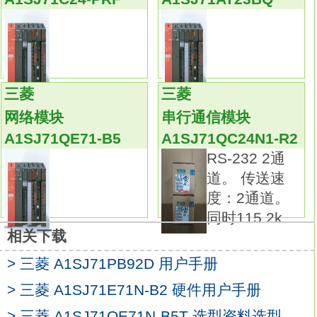
一般应在估计的总点数上再加上20%~30%的
备用量。
下面介绍集中控制系统I/O点数的估算。输出形
式：晶体管输出，漏型。
输出点数：16点。
三菱
三菱
OFF时泄漏电流：0.1mA以下。
网络模块
串行通信模块
输出保护功能：无。
A1SJ71QE71-B5
A1SJ71QC24N1-R2
额定负载电压/电流：DC12V/DC24V/0.5mA。
RS-232 2通
外部连接：2线式。
道。 传送速
输入输出端子台可拆卸型。
度：2通道。
利用2件式构造的端子台，维护时可在保持配线
同时115.2k
不变的状态下更换模块。2通道。
相关下载
输入：DC-10～10V，DC4～20mA。
输出（分辨率）：-2000～2000，-1000～
> 三菱 A1SJ71PB92D 用户手册
1000。
> 三菱 A1SJ71E71N-B2 硬件用户手册
变换速度：15ms/2通道。
> 三菱 A1SJ71QE71N-B5T 选型资料选型