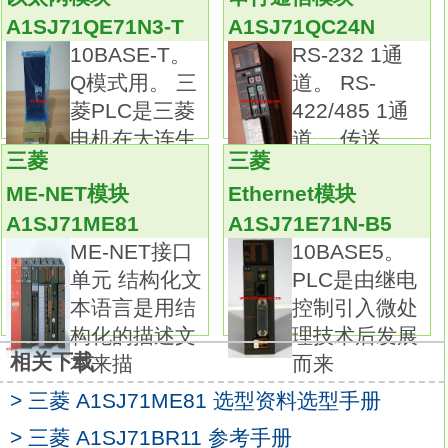
输入响应时间：1.5ms以下。
A1SJ71QE71N3-T
A1SJ71QC24N
额定输入电压/电流：DC24V/5mA。
10BASE-T。
RS-232 1通
外部连接：3线式。
Q模式用。 三
道。 RS-
传感器连接器型(E-CON型)。
菱PLC是三菱
422/485 1通
采用业界标准E-CON型。
电机在大连生
道。 传送
通过传感器连接器简单配线。
三菱
三菱
安装模块时可选择采用DIN导轨或用螺钉安
ME-NET模块
Ethernet模块
装。
A1SJ71ME81
A1SJ71E71N-B5
可进行3线式传感器输入。CC-Link（远程设备
ME-NET接口
10BASE5。
站）。
单元 结构化文
PLC是由继电
双绞线。导轨安装用适配器。单元连接CPU单
本语言是用结
控制引入微处
元用。输出类型：晶体管漏型。
构化的描述文
理技术后发展
输出点数：16点。
相关下载
本来描
而来
负载电压：DC24。
> 三菱 A1SJ71ME81 选型资料选型手册
负载电流：2A。
连接方式：端子排。
> 三菱 A1SJ71BR11 参考手册