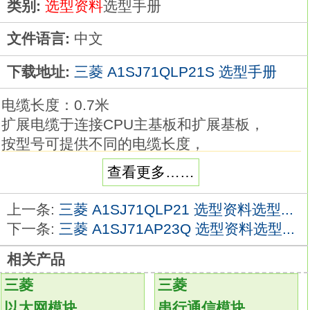
类别:
选型资料
选型手册
文件语言:
中文
下载地址:
三菱 A1SJ71QLP21S 选型手册
电缆长度：0.7米
扩展电缆于连接CPU主基板和扩展基板，
按型号可提供不同的电缆长度，
如果需要连接AnN型扩展基板则需要，
查看更多……
选用A1SC05NB（A1SC07NB）电缆。可选功
能的内存内存卡(A/FX兼容)。
上一条:
三菱 A1SJ71QLP21 选型资料选型...
1MB扩展内存。
下一条:
三菱 A1SJ71AP23Q 选型资料选型...
适用型号：A985(-V)/975/970/A960GOT(-
相关产品
B)/A956WGOT
A1SJ71QLP21S
输入形式：DC
输入，负极公共端。
三菱
三菱
输入点数：16点。
以太网模块
串行通信模块