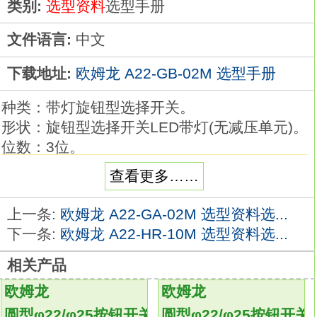
类别:
选型资料
选型手册
文件语言:
中文
下载地址:
欧姆龙 A22-GB-02M 选型手册
种类：带灯旋钮型选择开关。
形状：旋钮型选择开关LED带灯(无减压单元)。
位数：3位。
复位方式：手动。
查看更多……
输出：SPST-NC。
颜色：黄色。
上一条:
欧姆龙 A22-GA-02M 选型资料选...
使用电压：AC/DC24V。
下一条:
欧姆龙 A22-HR-10M 选型资料选...
安装在φ22和φ25面板切口中。
相关产品
可用摆杆方便地拆卸单元。
标准配备了防指触功能开关。
欧姆龙
欧姆龙
φ25用的环还能对应φ25的面板开口
A22-GB-
圆型φ22/φ25按钮开关
圆型φ22/φ25按钮开关