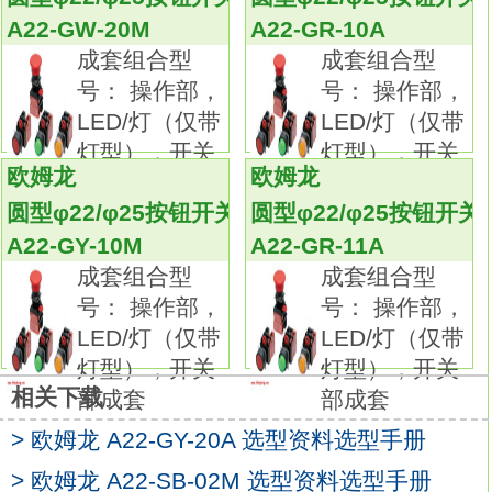
02M
A22-GW-20M
A22-GR-10A
用开型（叉型）或闭型（圆型）压接端子安
成套组合型
成套组合型
装。
号： 操作部，
号： 操作部，
IP65耐油（非带灯型）。
LED/灯（仅带
LED/灯（仅带
IP65（带灯型）。种类：带灯型（圆形）。
灯型），开关
灯型），开关
形状：圆形/凸出型LED减压带灯（带减压单
欧姆龙
欧姆龙
部成套
部成套
元）。
圆型φ22/φ25按钮开关
圆型φ22/φ25按钮开关
输出数：SPST-NO + SPST-NO。
A22-GY-10M
A22-GR-11A
带灯：LED。
成套组合型
成套组合型
使用电压：AC/DC12V。
号： 操作部，
号： 操作部，
操作：瞬时动作（自我保持型）。
LED/灯（仅带
LED/灯（仅带
颜色：白色。
灯型），开关
灯型），开关
可安装在φ22或φ25的面板开孔中（使用适配环
相关下载
部成套
部成套
时）。
可用摆杆方便的拆卸单元。
> 欧姆龙 A22-GY-20A 选型资料选型手册
开关部位3列安装,提高了布线效率。
> 欧姆龙 A22-SB-02M 选型资料选型手册