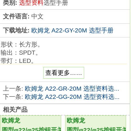
类别:
选型资料
选型手册
文件语言:
中文
下载地址:
欧姆龙 A22-GY-20M 选型手册
形状：长方形。
输出：SPDT。
带灯：LED。
外壳颜色：DC5V。
查看更多……
接点类型：微小负载 (AC125V， 0.1 A，
DC30V， 0.1 A)。
上一条:
欧姆龙 A22-GR-20M 选型资料选...
操作：瞬时动作（自动复位型）。
下一条:
欧姆龙 A22-GG-20M 选型资料选...
外壳颜色：黑色。
相关产品
上面按钮颜色：绿色。
下部按钮颜色：橙色。
欧姆龙
欧姆龙
大方形带灯型按钮开关。
圆型φ22/φ25按钮开关
圆型φ22/φ25按钮开关