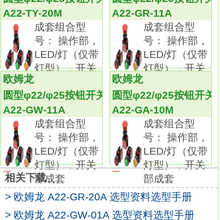
良好的动作敏感度。
A22-TY-20M
A22-GR-11A
带均一亮度的良好照明
A22-GY-20M
成套组合型
成套组合型
三色型（绿色，橙色，红色，变色照明）包含
号： 操作部，
号： 操作部，
于产品系列。种类：带灯旋钮型选择开关。
LED/灯（仅带
LED/灯（仅带
形状：旋钮型选择开关LED带灯(无减压单元)。
灯型），开关
灯型），开关
位数：2位。
欧姆龙
欧姆龙
部成套
部成套
复位方式：手动。
圆型φ22/φ25按钮开关
圆型φ22/φ25按钮开关
输出：SPST-NO。
A22-GW-11A
A22-GA-10M
颜色：黄色。
成套组合型
成套组合型
使用电压：AC/DC24V。
号： 操作部，
号： 操作部，
安装在φ22和φ25面板切口中。
LED/灯（仅带
LED/灯（仅带
可用摆杆方便地拆卸单元。
灯型），开关
灯型），开关
标准配备了防指触功能开关。
相关下载
部成套
部成套
φ25用的环还能对应φ25的面板开口。
> 欧姆龙 A22-GR-20A 选型资料选型手册
用开型（叉型）或闭型（圆型）压接端子安
装。
> 欧姆龙 A22-GW-01A 选型资料选型手册