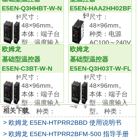
可根据要测量的温度、场所、 周围环境选择。
E5EN-Q3HHBT-W-N
E5EN-HAA2HH02BF-
备有种类、形状、 长度及端子部形状各异的产
尺寸：
尺寸：
品。本体：端子台型，温度输入型。
48×96mm。
48×96mm。
种类：控制输出1点型（电源AC100～240V
本体：端子台
种类：电源
用）。
型，温度输入
AC100～240V
外壳颜色：黑色。
欧姆龙
欧姆龙
型。 种类：
用。
控制输出：继电器输出。
基础型温控器
基础型温控器
控制模式：标准欧姆龙温控表用户手册。
E5EN-C3BT-W-N
E5EN-Q3H03T-W-FLK
辅助输出点数：--。
尺寸：
尺寸：
加热器用断线、SSR故障、加热器过电流检测
48×96mm。
48×96mm。
功能/ES1B用电源：--。
本体：端子台
本体：端子台
事件输入点数：--。
型，温度输入
型，温度输入
传送输出：--。
相关下载
型。 种类：
型。 种类：
通信：--。
48mm的通用温控器已升级＆功能/性能提升。
> 欧姆龙 E5EN-HTPRR2BBD 使用说明书
指示精度提升、增加了预防维护功能，
> 欧姆龙 E5EN-HTPRR2BFM-500 指导手册