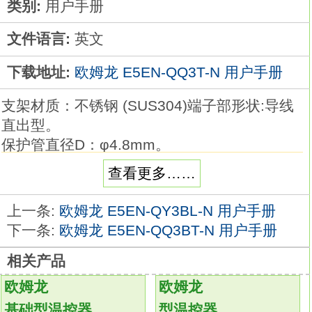
类别:
用户手册
文件语言:
英文
下载地址:
欧姆龙 E5EN-QQ3T-N 用户手册
支架材质：不锈钢 (SUS304)端子部形状:导线
直出型。
保护管直径D：φ4.8mm。
保护管长度L：20cm。
查看更多……
导线种类：一般用。
品种丰富的高精度温度传感器系列欧姆龙温控
上一条:
欧姆龙 E5EN-QY3BL-N 用户手册
表用户手册。
下一条:
欧姆龙 E5EN-QQ3BT-N 用户手册
在以往的M3螺钉对应品的基础上，
相关产品
追加有助于降低配线工时的棒状端子对应品。
温度传感器是用作温控器的热感应部件
E5EN-
欧姆龙
欧姆龙
QQ3T-N
基础型温控器
型温控器