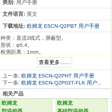
类别:
用户手册
文件语言:
英文
下载地址:
欧姆龙 E5CN-Q2PBT 用户手册
种类：直流3线式，屏蔽型。
形状：φ5.4。
检测距离：1mm。
连接方式：导线引出型（2m）。
查看更多……
导线规格：PVC（耐油）。
动作模式NC。
上一条:
欧姆龙 E5CN-Q2PHT 用户手册
PNP输出。
下一条:
欧姆龙 E5CN-Q2P03T-FLK 用户...
接近传感器的首选世界顶级的性能和品质欧姆
相关产品
龙温控表用户手册。
磁性金属有无检测的标准型。
欧姆龙
欧姆龙
品种丰富。
型温控器
基础型温控器