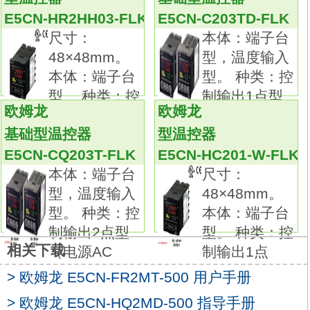
可根据条件选择最适用机型。
E5CN-HR2HH03-FLK
E5CN-C203TD-FLK
防相互干扰功能的异频机型品种齐全
E5CN-
尺寸：
本体：端子台
Q2PBT
48×48mm。
型，温度输入
具有优异的耐环境性能。
本体：端子台
型。 种类：控
标准导线的材质为耐油PVC。
型。 种类：控
制输出1点型
检测面采用耐切削油材质。
欧姆龙
欧姆龙
制输出1点
（电源AC
标准采用导线护套。端子部形状:导线直出型。
基础型温控器
型温控器
保护管直径D：φ6.4mm。
E5CN-CQ203T-FLK
E5CN-HC201-W-FLK
保护管长度L：35cm。
本体：端子台
尺寸：
导线种类：一般用。
型，温度输入
48×48mm。
品种丰富的高精度温度传感器系列欧姆龙温控
型。 种类：控
本体：端子台
表用户手册。
制输出2点型
型。 种类：控
在以往的M3螺钉对应品的基础上，
相关下载
（电源AC
制输出1点
追加有助于降低配线工时的棒状端子对应品。
温度传感器是用作温控器的热感应部件。
> 欧姆龙 E5CN-FR2MT-500 用户手册
可根据要测量的温度、场所、 周围环境选择。
> 欧姆龙 E5CN-HQ2MD-500 指导手册