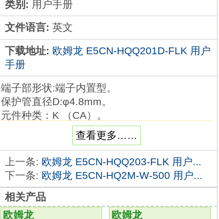
类别:
用户手册
文件语言:
英文
下载地址:
欧姆龙 E5CN-HQQ201D-FLK 用户
手册
端子部形状:端子内置型。
保护管直径D:φ4.8mm。
元件种类：K （CA）。
保护管长度L：20cm。
查看更多……
品种丰富的高精度温度传感器系列。
在以往的M3螺钉对应品的基础上，
上一条:
欧姆龙 E5CN-HQQ203-FLK 用户...
追加有助于降低配线工时的棒状端子对应品欧
下一条:
欧姆龙 E5CN-HQ2M-W-500 用户...
姆龙E5CN-HQQ201D-FLK用户手册。
相关产品
温度传感器是用作温控器的热感应部件。
可根据要测量的温度、场所、 周围环境选择
欧姆龙
欧姆龙