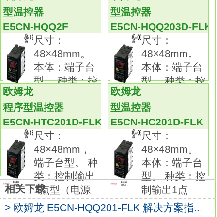
E5CN-HQQ201D-FLK
型温控器
型温控器
备有种类、形状、 长度及端子部形状各异的产
E5CN-HQQ2F
E5CN-HQQ203D-FLK
品。实现了超小型规格、高性能和丰富的机
尺寸：
尺寸：
种。
48×48mm。
48×48mm。
5.5mm超小型内置放大器。
本体：端子台
本体：端子台
最长检测距离2.5mm。工件晃动也能稳定检
型。 种类：控
型。 种类：控
测。
欧姆龙
欧姆龙
制输出2点
制输出2点
响应频率1kHz。
程序型温控器
型温控器
低消耗电流。
E5CN-HTC201D-FLK
E5CN-HC201D-FLK
种类：直流3线式。
尺寸：
尺寸：
形状：非屏蔽。
48×48mm，
48×48mm。
检测面：下面。
端子台型。 种
本体：端子台
检测距离：2.5mm。
类：控制输出
型。 种类：控
输出形式：PNP。
相关下载
1点型（电源
制输出1点
动作模式：NC欧姆龙E5CN-HQQ201D-FLK用
户手册。尺寸：48×96mm。
> 欧姆龙 E5CN-HQQ201-FLK 解决方案指...