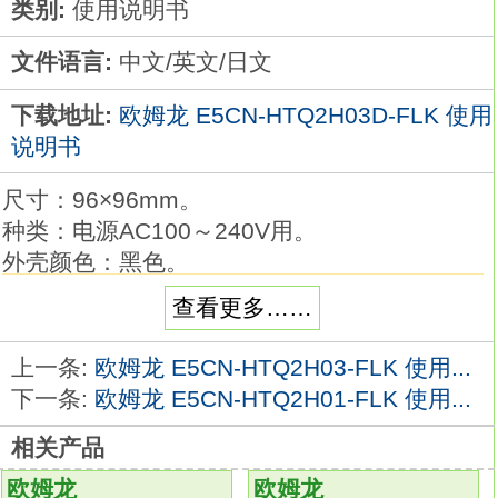
类别:
使用说明书
文件语言:
中文/英文/日文
下载地址:
欧姆龙 E5CN-HTQ2H03D-FLK 使用
说明书
尺寸：96×96mm。
种类：电源AC100～240V用。
外壳颜色：黑色。
控制输出1：输出单元方式。
查看更多……
控制输出2：输出单元方式。
控制模式：标准或加热冷却欧姆龙E5CN-
上一条:
欧姆龙 E5CN-HTQ2H03-FLK 使用...
HTQ2H03D-FLK手册。
下一条:
欧姆龙 E5CN-HTQ2H01-FLK 使用...
辅助输出点数：2点。
相关产品
加热器断线、 SSR故障检测功能：单相或三相
加热器用检测功能。
欧姆龙
欧姆龙