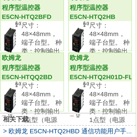
事件输入点数：4点
E5CN-HTQ2H03D-FLK
程序型温控器
程序型温控器
传送输出：--。
E5CN-HTQ2BFD
E5CN-HTQ2HB
远程SP：4～20mA输入。
尺寸：
尺寸：
通信：--。
48×48mm，
48×48mm，
新增程序型。
端子台型。 种
端子台型。 种
采用最大256段程序容量，较高性价比的新型
类：控制输出
类：控制输出
液晶，
欧姆龙
欧姆龙
1点型（电源
1点型（电源
可视角度、对比度得以提升。
程序型温控器
程序型温控器
可设定最多8个程序（模式）×32段（步）的程
E5CN-HTQQ2BD
E5CN-HTQ2H01D-FL
序。
尺寸：
尺寸：
高分辨率的5位显示/可显示0.01°C。
48×48mm，
48×48mm，
高速采样周期60ms。
端子台型。 种
端子台型。 种
全部机型完整多种（能够热电偶/Pt/模拟输入切
类：控制输出
类：控制输出
换），1台机器支持多种传感器欧姆龙E5CN-
相关下载
2点型（电源
1点型（电源
HTQ2H03D-FLK手册。
> 欧姆龙 E5CN-HTQ2HBD 通信功能用户手...
还支持远程SP。