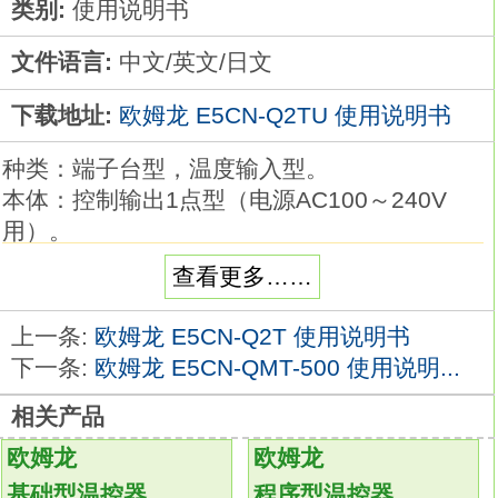
类别:
使用说明书
文件语言:
中文/英文/日文
下载地址:
欧姆龙 E5CN-Q2TU 使用说明书
种类：端子台型，温度输入型。
本体：控制输出1点型（电源AC100～240V
用）。
外壳颜色：黑色。
查看更多……
控制输出：电压输出（SSR驱动用）。
控制模式：标准或加热冷却欧姆龙E5CN-
上一条:
欧姆龙 E5CN-Q2T 使用说明书
Q2TU使用说明书。
下一条:
欧姆龙 E5CN-QMT-500 使用说明...
辅助输出点数：2点。
相关产品
加热器用断线、SSR故障、加热器过电流检测
功能：--。
欧姆龙
欧姆龙
事件输入点数：2点。
基础型温控器
程序型温控器