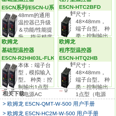
传送输出：--
E5CN-Q2TU
E5CN-HTC2BFD
E5CN系列/E5CN-U系列
通信：--。
尺寸：
48mm的通用
48×24mm的通用温控器已升级＆功能/性能提
48×48mm，
温控器已升级
升。
端子台型。 种
＆功能/性能提
指示精度提升、增加了预防维护功能，性能进
类：控制输出
升。 指示精度
一步提升
欧姆龙
欧姆龙
1点型（电源
提升、
提供端子台型和无螺钉夹具端子台型。
基础型温控器
程序型温控器
增加PV/SV状态显示功能，方便查看温控器的
E5CN-R2HH03L-FLK
E5CN-HTQ2HB
状态
本体：端子台
尺寸：
（自动/手动、RUN/STOP、报警发生），可交
型，模拟输入
48×48mm，
互显示PV/SV。
型。 种类：控
端子台型。 种
增加控制输出ON/OFF次数计数功能，
制输出1点型
类：控制输出
可预防维护温控器内部继电器欧姆龙E5CN-
相关下载
（电源AC
1点型（电源
Q2TU使用说明书。
> 欧姆龙 E5CN-QMT-W-500 用户手册
3种颜色显示切换当前值（PV）。
适用支持软件（CX-Thermo-Ver.4.2以上）。
> 欧姆龙 E5CN-HC2M-W-500 用户手册