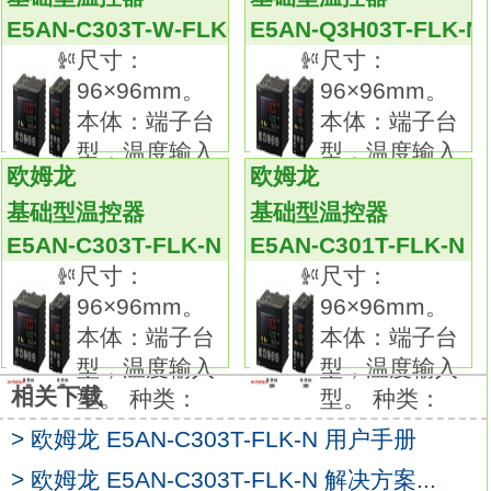
动作模式NO。
E5AN-C303T-W-FLK-N
E5AN-Q3H03T-FLK-N
PNP输出。
尺寸：
尺寸：
接近传感器的首选世界顶级的性能和品质
96×96mm。
96×96mm。
E5AN-C303T-FLK-N
本体：端子台
本体：端子台
磁性金属有无检测的标准型。
型，温度输入
型，温度输入
品种丰富。
欧姆龙
欧姆龙
型。 种类：
型。 种类：
可根据条件选择最适用机型。
基础型温控器
基础型温控器
防相互干扰功能的异频机型品种齐全。
E5AN-C303T-FLK-N
E5AN-C301T-FLK-N
具有优异的耐环境性能。
尺寸：
尺寸：
标准导线的材质为耐油PVC。
96×96mm。
96×96mm。
检测面采用耐切削油材质。
本体：端子台
本体：端子台
标准采用导线护套。尺寸：48×48mm，端子台
型，温度输入
型，温度输入
型。
相关下载
型。 种类：
型。 种类：
种类：控制输出1点型（电源AC100～ 240V
用）。
> 欧姆龙 E5AN-C303T-FLK-N 用户手册
外壳颜色：黑色E5AN-C303T-FLK-N。
> 欧姆龙 E5AN-C303T-FLK-N 解决方案...