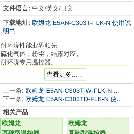
文件语言:
中文/英文/日文
下载地址:
欧姆龙 E5AN-C303T-FLK-N 使用说
明书
耐环境性能业界领先。
硫化气体，粉尘，结露对应。
耐环境专用温控器。
温控性能出类拔萃。
查看更多……
高对比度显示屏。
设置简单，操作方便。种类：直流3线式，屏蔽
上一条:
欧姆龙 E5AN-C303T-W-FLK-N ...
型。
下一条:
欧姆龙 E5AN-C303TD-FLK-N 使...
形状：M8E5AN-C303T-FLK-N。
相关产品
检测距离：1.5mm。
连接方式：M12 接插件型。
欧姆龙
欧姆龙
导线规格：-。
基础型温控器
基础型温控器