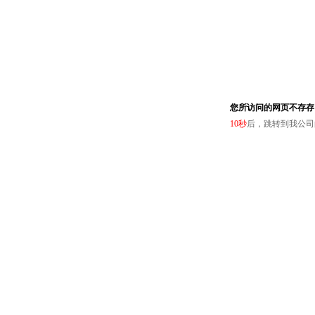
您所访问的网页不存存
10
秒
后，跳转到我公司