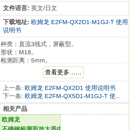
文件语言:
英文/日文
下载地址:
欧姆龙 E2FM-QX2D1-M1GJ-T 使用
说明书
种类：直流3线式，屏蔽型。
形状：M18。
检测距离：5mm。
连接方式：导线引出型（2m）。
查看更多……
导线规格：PVC（耐油）。
动作模式NO。
上一条:
欧姆龙 E2FM-QX2D1 使用说明书
PNP输出。
下一条:
欧姆龙 E2FM-QX5D1-M1GJ-T 使...
接近传感器的首选世界顶级的性能和品质
相关产品
E2FM-QX2D1-M1GJ-T。
磁性金属有无检测的标准型。
欧姆龙
品种丰富。
不锈钢检测面放大器中继接近传感器