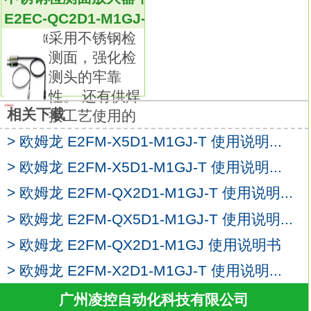
可根据条件选择最适用机型。
E2EC-QC2D1-M1GJ-T 0.3M
防相互干扰功能的异频机型品种齐全
E2FM-
采用不锈钢检
QX2D1-M1GJ-T
测面，强化检
具有优异的耐环境性能。
测头的牢靠
标准导线的材质为耐油PVC。
性。 还有供焊
检测面采用耐切削油材质。
相关下载
接工艺使用的
标准采用导线护套。高性价比的标准型接近传
感器。
> 欧姆龙 E2FM-X5D1-M1GJ-T 使用说明...
标准采用电缆保护器。
> 欧姆龙 E2FM-X5D1-M1GJ-T 使用说明...
新增直流二线式机种。
> 欧姆龙 E2FM-QX2D1-M1GJ-T 使用说明...
无极性二线式接近传感器。
> 欧姆龙 E2FM-QX5D1-M1GJ-T 使用说明...
种类：直流二线式/接插件型。
极性：有。
> 欧姆龙 E2FM-QX2D1-M1GJ 使用说明书
形状：非屏蔽，M30。
> 欧姆龙 E2FM-X2D1-M1GJ-T 使用说明...
检测距离：20mm。
动作模式：NO。带单报警输出的温度控制器
广州凌控自动化科技有限公司