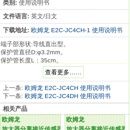
类别:
使用说明书
文件语言:
英文/日文
下载地址:
欧姆龙 E2C-JC4CH-1 使用说明书
端子部形状:导线直出型。
保护管直径D:φ3.2mm。
保护管长度L：35cm。
导线种类：一般用。
查看更多……
品种丰富的高精度温度传感器系列。
在以往的M3螺钉对应品的基础上，
上一条:
欧姆龙 E2C-JC4CH 使用说明书
追加有助于降低配线工时的棒状端子对应品
下一条:
欧姆龙 E2C-JC4DH 使用说明书
E2C-JC4CH-1使用说明书。
相关产品
温度传感器是用作温控器的热感应部件。
可根据要测量的温度、场所、 周围环境选择
欧姆龙
欧姆龙
E2C-JC4CH-1
放大器分离接近传感器
放大器分离接近传感器