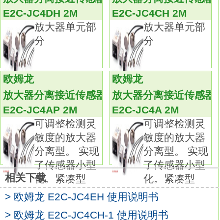
备有种类、形状、 长度及端子部形状各异的产
E2C-JC4DH 2M
E2C-JC4CH 2M
品。
放大器单元部
放大器单元部
尺寸：48×96mm。
分
分
本体：端子台型，温度输入型。
种类：控制输出2点型（电源AC100～240V
用）。
欧姆龙
欧姆龙
外壳颜色：黑色。
放大器分离接近传感器
放大器分离接近传感器
控制输出1：电流输出。
E2C-JC4AP 2M
E2C-JC4A 2M
控制输出2：高寿命继电器输出。
可调整检测灵
可调整检测灵
控制模式：标准或加热冷却。
敏度的放大器
敏度的放大器
辅助输出点数：3点。
分离型。 实现
分离型。 实现
加热器用断线、SSR故障、加热器过电流检测
了传感器小型
了传感器小型
功能/ES1B用电源：--E2C-JC4CH-1使用说明
相关下载
化。紧凑型
化。紧凑型
书。
事件输入点数：--。
> 欧姆龙 E2C-JC4EH 使用说明书
传送输出：可输送输出（使用控制输出）。
> 欧姆龙 E2C-JC4CH-1 使用说明书