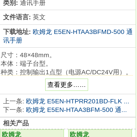
类别:
通讯手册
文件语言:
英文
下载地址:
欧姆龙 E5EN-HTAA3BFMD-500 通
讯手册
尺寸：48×48mm。
本体：端子台型。
种类：控制输出1点型（电源AC/DC24V用）。
外壳颜色：黑色。
查看更多……
控制输出：电流输出。
控制模式：标准或加热冷却。
上一条:
欧姆龙 E5EN-HTPRR201BD-FLK ...
辅助输出点数：2点欧姆龙E5EN-
下一条:
欧姆龙 E5EN-HTAA3BFM-500 通...
HTAA3BFMD-500手册。
相关产品
加热器用断线、SSR故障检测功能：--。
事件输入点数：--。
欧姆龙
欧姆龙