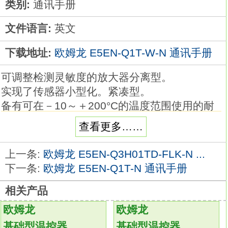
类别:
通讯手册
文件语言:
英文
下载地址:
欧姆龙 E5EN-Q1T-W-N 通讯手册
可调整检测灵敏度的放大器分离型。
实现了传感器小型化。紧凑型。
备有可在－10～＋200°C的温度范围使用的耐
热型。
查看更多……
本体：放大器单元。
电源/输出形式：DC/(NPN和PNP)欧姆龙
上一条:
欧姆龙 E5EN-Q3H01TD-FLK-N ...
E5EN-Q1T-W-N手册。尺寸：M18（黄铜），
下一条:
欧姆龙 E5EN-Q1T-N 通讯手册
两倍距离型，非屏蔽型。
相关产品
检测距离：16mm。
连接方式：M12接插件型
E5EN-Q1T-W-N
欧姆龙
欧姆龙
螺纹长度：长螺纹型。
基础型温控器
基础型温控器