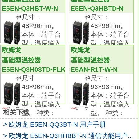
输出类型：NPN。
E5EN-Q3HBT-W-N
E5EN-Q3HBTD-N
动作模式NC。
尺寸：
尺寸：
树立世界新标准的经济型接近传感器。
48×96mm。
48×96mm。
作为接近传感器行业开拓者和领导者的欧姆
本体：端子台
本体：端子台
龙，
型，温度输入
型，温度输入
现在为您带来高性价比的全新E2B接近传感
欧姆龙
欧姆龙
型。 种类：
型。 种类：
器。
基础型温控器
基础型温控器
本系列产品种类齐全，
E5EN-Q3H03TD-FLK-N
E5AN-R1T-W-N
旨在以合理的价格满足客户对传感器高品质和
尺寸：
尺寸：
高可靠性的要求。
48×96mm。
96×96mm。
我们不仅就防护等级(IP67)的特定项目对产品
本体：端子台
本体：端子台
进行了测试，
型，温度输入
型，温度输入
还考虑作业现场的环境条件对其进行了耐油雾
相关下载
型。 种类：
型。 种类：
测试欧姆龙E5EN-Q1T-W-N手册。
> 欧姆龙 E5EN-QQ3BT-N 用户手册
在油雾浓度较高的环境下实施了仿真测试。
E32-T51F种类：耐环境型；耐药品，
> 欧姆龙 E5EN-Q3HHBBT-N 通信功能用户...