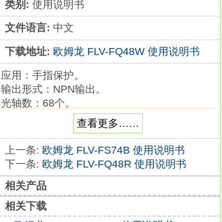
类别:
使用说明书
文件语言:
中文
下载地址:
欧姆龙 FLV-FQ48W 使用说明书
应用：手指保护。
输出形式：NPN输出。
光轴数：68个。
检测幅度：623mm。
查看更多……
检测能力：φ14mm。
光轴间距：9mm。
上一条:
欧姆龙 FLV-FS74B 使用说明书
检测距离：0.2～9m。
下一条:
欧姆龙 FLV-FQ48R 使用说明书
可检测手指并适合特殊用途的高功能高级型欧
相关产品
姆龙FLV-FQ48W手册。
检测能力强，支持手指保护。
相关下载
具备宽泛的功能，例如局部屏蔽和消隐功能。