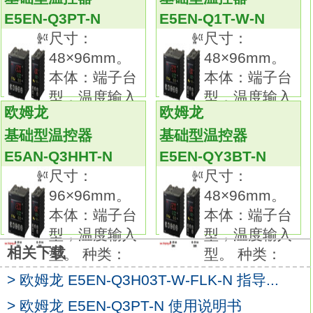
耐抗性的确保。高性价比的标准型接近传感
E5EN-Q3PT-N
E5EN-Q1T-W-N
器。
尺寸：
尺寸：
标准采用电缆保护器。
48×96mm。
48×96mm。
新增直流二线式机种。
本体：端子台
本体：端子台
无极性二线式接近传感器。
型，温度输入
型，温度输入
种类：直流二线式/导线引出型。
欧姆龙
欧姆龙
型。 种类：
型。 种类：
极性：无。
基础型温控器
基础型温控器
形状：非屏蔽，M18。
E5AN-Q3HHT-N
E5EN-QY3BT-N
检测距离：14mm。
尺寸：
尺寸：
动作模式：NO。本体：接插件中继型 (M12)，
96×96mm。
48×96mm。
长距离型。
本体：端子台
本体：端子台
形状：屏蔽，M30。
型，温度输入
型，温度输入
检测距离：15mm欧姆龙E5EN-Q3HHT-N用户
相关下载
型。 种类：
型。 种类：
手册。
> 欧姆龙 E5EN-Q3H03T-W-FLK-N 指导...
输出形式：直流2线式③-④插针配置。
动作模式：NO。
> 欧姆龙 E5EN-Q3PT-N 使用说明书