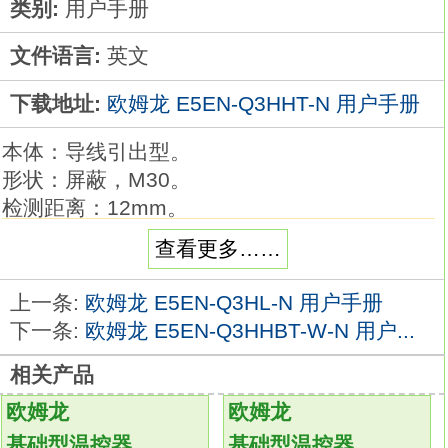
类别:
用户手册
文件语言:
英文
下载地址:
欧姆龙 E5EN-Q3HHT-N 用户手册
本体：导线引出型。
形状：屏蔽，M30。
检测距离：12mm。
输出形式：直流2线式（有极性）。
查看更多……
动作模式：NO。
食品、饮料行业最适用的接近传感器。
上一条:
欧姆龙 E5EN-Q3HL-N 用户手册
SUS316L本体、IP69K、高温使用环境、耐清
下一条:
欧姆龙 E5EN-Q3HHBT-W-N 用户...
洗剂性能欧姆龙E5EN-Q3HHT-N用户手册。
相关产品
清洗剂的耐抗性、防锈性能的增强。可在120
度以下使用
E5EN-Q3HHT-N
欧姆龙
欧姆龙
有关食品行业具有代表性的清洗剂、杀菌剂的
基础型温控器
基础型温控器