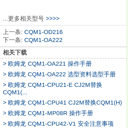
主单元带从单元数：16或32。
通信循环周期：大0.5ms(波特率:750kbps)
欧姆龙CQM1-OA221。
...更多相关型号
>>>>
通信距离：大500m(波特率:93.75Kbps)。
上一条:
CQM1-OD216
支持与模拟量终端的连接
CQM1-OA221
输
下一条:
CQM1-OA222
出点数：16点。
大开关容量：50mA DC4.5V - 300mA
相关下载
26.4V。
> 欧姆龙 CQM1-OA221 操作手册
小开关容量：...
> 欧姆龙 CQM1-OA222 选型资料选型手册
响应时间(ON延迟)：大0.1ms。
响应时间(OFF延迟)：大0.4ms。
> 欧姆龙 CQM1-CPU21-E CJ2M替换
外部连接：端子台。
CQM1(...
漏电流：大0.1mA欧姆龙CQM1-OA221。
> 欧姆龙 CQM1-CPU41 CJ2M替换CQM1(H)
内部电流消耗(DC5V)：大170mA。
> 欧姆龙 CQM1-MP08R 操作手册
齐全的功能可提供先进的机器控制。
CQM1H的特色在于具有一系列的内装板。
> 欧姆龙 CQM1-CPU42-V1 安全注意事项