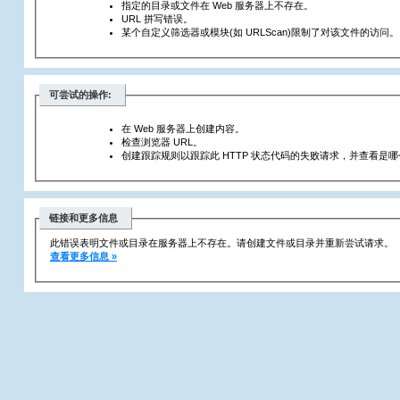
指定的目录或文件在 Web 服务器上不存在。
URL 拼写错误。
某个自定义筛选器或模块(如 URLScan)限制了对该文件的访问。
可尝试的操作:
在 Web 服务器上创建内容。
检查浏览器 URL。
创建跟踪规则以跟踪此 HTTP 状态代码的失败请求，并查看是哪个
链接和更多信息
此错误表明文件或目录在服务器上不存在。请创建文件或目录并重新尝试请求。
查看更多信息 »