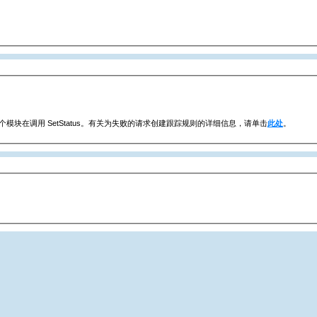
模块在调用 SetStatus。有关为失败的请求创建跟踪规则的详细信息，请单击
此处
。